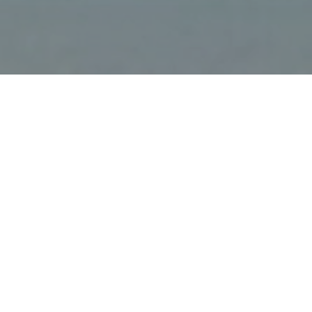
Grand Baie Beach - Perey
Bere Beach - Port Louis
(Hoofdstad) - City Tour
Market tour Quatre - Bornes
Market - Chamarel (23 kleurig
zand bergen) - Grand Bassin
Hanuman Tempel - Casela,