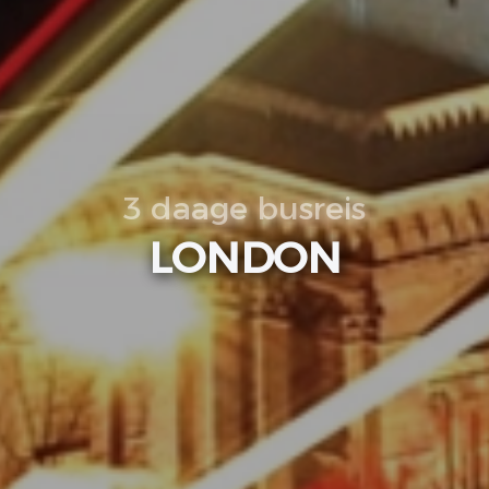
3 daage busreis
LONDON